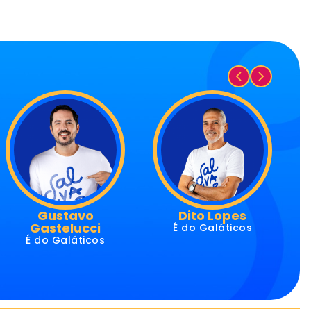
Dito Lopes
Emídio Pinto
É do Galáticos
É do Galáticos