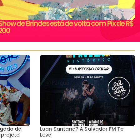
Show de Brindes está de volta com Pix de R$
200
egado da
Luan Santana? A Salvador FM Te
 projeto
Leva