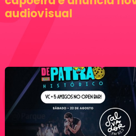
capoeira e anuncia nov
audiovisual