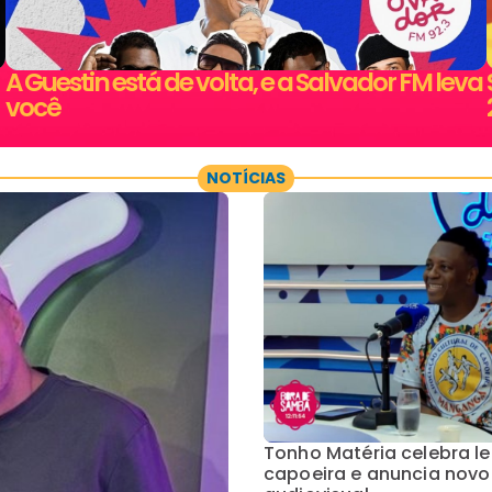
A Guestin está de volta, e a Salvador FM leva
você
NOTÍCIAS
Tonho Matéria celebra l
capoeira e anuncia novo