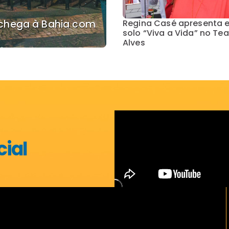
r chega à Bahia com
Regina Casé apresenta 
solo “Viva a Vida” no Te
Alves
cial