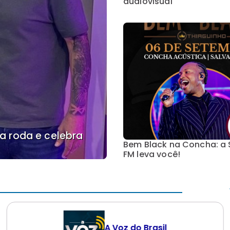
audiovisual
a roda e celebra
Bem Black na Concha: a 
FM leva você!
A Voz do Brasil