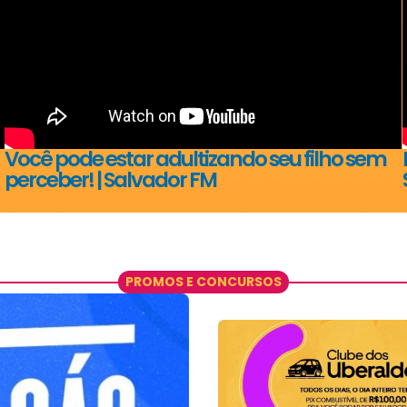
Você pode estar adultizando seu filho sem
perceber! | Salvador FM
PROMOS E CONCURSOS