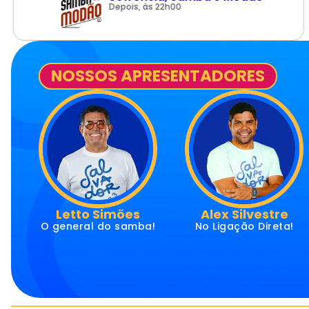
Depois, às 22h00
NOSSOS APRESENTADORES
Alex Silvestre
Márcio Martins
a!
No Ligação Direta!
É do Galáticos