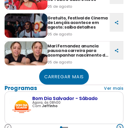
05 de agosto
Gratuito, Festival de Cinema
de Lençóis acontece em
agosto; saiba detalhes
05 de agosto
Mari Fernandez anuncia
pausa na carreira para
acompanhar nascimento da
filha
05 de agosto
CARREGAR MAIS
Programas
Ver mais
Bom Dia Salvador - Sábado
Agora, às 08h00
Com
Jeffinho