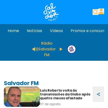
Home
Notícias
Vídeos
Promos e concurso
Rádio
Salvador
FM
Salvador FM
Luís Roberto volta às
transmissões da Globo após
quatro meses afastado
07 de agosto