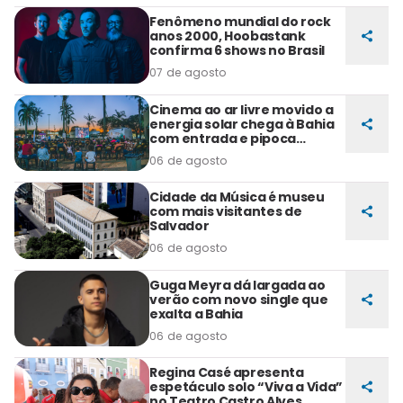
Fenômeno mundial do rock
anos 2000, Hoobastank
confirma 6 shows no Brasil
07 de agosto
Cinema ao ar livre movido a
energia solar chega à Bahia
com entrada e pipoca
gratuitas
06 de agosto
Cidade da Música é museu
com mais visitantes de
Salvador
06 de agosto
Guga Meyra dá largada ao
verão com novo single que
exalta a Bahia
06 de agosto
Regina Casé apresenta
espetáculo solo “Viva a Vida”
no Teatro Castro Alves