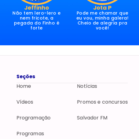
Jeffinho
Jota P
Não tem lero-lero e
Pode me chamar que
nem fricote, a
eu vou, minha galera!
pegada do Finho é
Cheio de alegria pra
forte
você!
Seções
Home
Notícias
Vídeos
Promos e concursos
Programação
Salvador FM
Programas