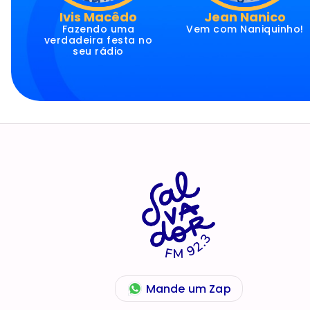
Ivis Macêdo
Jean Nanico
Fazendo uma
Vem com Naniquinho!
verdadeira festa no
seu rádio
Mande um Zap