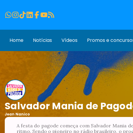
Home
Notícias
Vídeos
Promos e concurso
Salvador Mania de Pagod
Jean Nanico
A festa do pagode começa com Salvador Mania de
ritmo. Sendo o pioneiro no rádio brasileiro, o pr