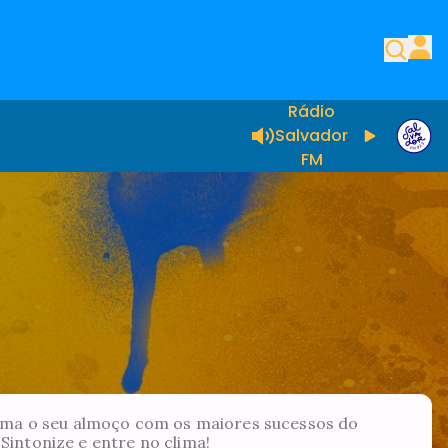
Rádio
Salvador
FM
ima o seu almoço com os maiores sucessos do
Sintonize e entre no clima!