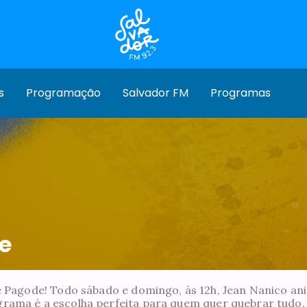
s
Programação
Salvador FM
Programas
e
 Pagode! Todo sábado e domingo, às 12h, Jean Nanico an
ograma é a escolha perfeita para quem quer quebrar tudo. 