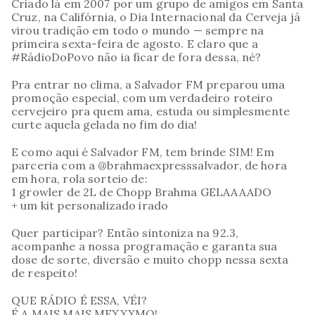
Criado lá em 2007 por um grupo de amigos em Santa
Cruz, na Califórnia, o Dia Internacional da Cerveja já
virou tradição em todo o mundo — sempre na
primeira sexta-feira de agosto. E claro que a
#RádioDoPovo não ia ficar de fora dessa, né?
Pra entrar no clima, a Salvador FM preparou uma
promoção especial, com um verdadeiro roteiro
cervejeiro pra quem ama, estuda ou simplesmente
curte aquela gelada no fim do dia!
E como aqui é Salvador FM, tem brinde SIM! Em
parceria com a @brahmaexpresssalvador, de hora
em hora, rola sorteio de:
1 growler de 2L de Chopp Brahma GELAAAADO
+ um kit personalizado irado
Quer participar? Então sintoniza na 92.3,
acompanhe a nossa programação e garanta sua
dose de sorte, diversão e muito chopp nessa sexta
de respeito!
QUE RÁDIO É ESSA, VÉI?
É A MAIS MAIS MEXXXMO!