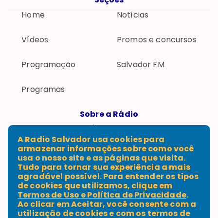
Home
Notícias
Vídeos
Promos e concursos
Programação
Salvador FM
Programas
Sobre a Rádio
Fale conosco
Expediente
A Radio Salvador usa cookies para
Política de privacidade
armazenar informações sobre como você
Termos de uso
usa o nosso site e as páginas que visita.
Tudo para tornar sua experiência a mais
agradável possível. Para entender os tipos
de cookies que utilizamos, clique em
Termos de Uso e Política de Privacidade
.
Rua Numa Pompílio Bittencourt, Loteamento 9,
Ao clicar em
Aceitar
, você consente com a
Pernambués CEP 41100-170, Salvador - BA - Telefone:
utilização de cookies e com os termos de
(71) 3332-9230