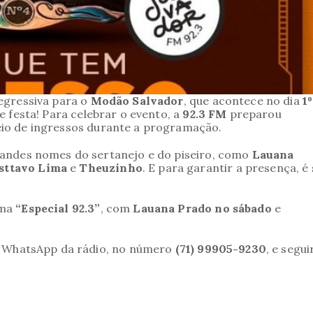
egressiva para o
Modão Salvador
, que acontece no dia
1º
e festa! Para celebrar o evento, a
92.3 FM
preparou
eio de ingressos durante a programação.
randes nomes do sertanejo e do piseiro, como
Lauana
sttavo Lima
e
Theuzinho
. E para garantir a presença, é
ama
“Especial 92.3”
, com
Lauana Prado no sábado
e
lo WhatsApp da rádio, no número
(71) 99905-9230
, e segui