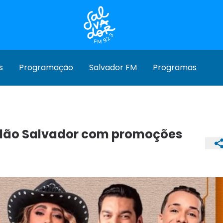
s
Programação
Salvador FM
Programas
odão Salvador com promoções