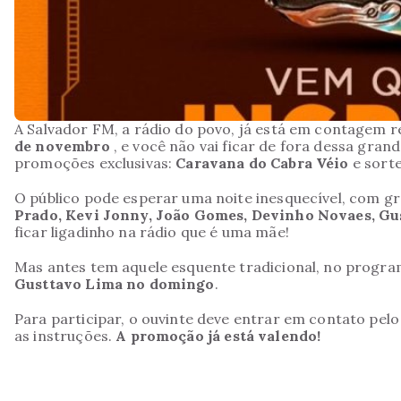
A Salvador FM, a rádio do povo, já está em contagem r
de novembro
, e você não vai ficar de fora dessa grand
promoções exclusivas:
Caravana do Cabra Véio
e sort
O público pode esperar uma noite inesquecível, com g
Prado, Kevi Jonny, João Gomes, Devinho Novaes, Gu
ficar ligadinho na rádio que é uma mãe!
Mas antes tem aquele esquente tradicional, no progr
Gusttavo Lima no domingo
.
Para participar, o ouvinte deve entrar em contato pe
as instruções.
A promoção já está valendo!