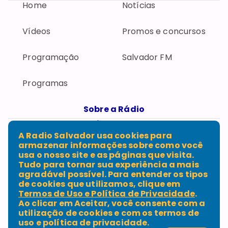
Home
Notícias
Vídeos
Promos e concursos
Programação
Salvador FM
Programas
Sobre a Rádio
Fale conosco
Expediente
A Radio Salvador usa cookies para
Política de privacidade
armazenar informações sobre como você
Termos de uso
usa o nosso site e as páginas que visita.
Tudo para tornar sua experiência a mais
agradável possível. Para entender os tipos
de cookies que utilizamos, clique em
Termos de Uso e Política de Privacidade
.
Rua Numa Pompílio Bittencourt, Loteamento 9,
Ao clicar em
Aceitar
, você consente com a
Pernambués CEP 41100-170, Salvador - BA - Telefone:
utilização de cookies e com os termos de
(71) 3332-9230
uso e política de privacidade.